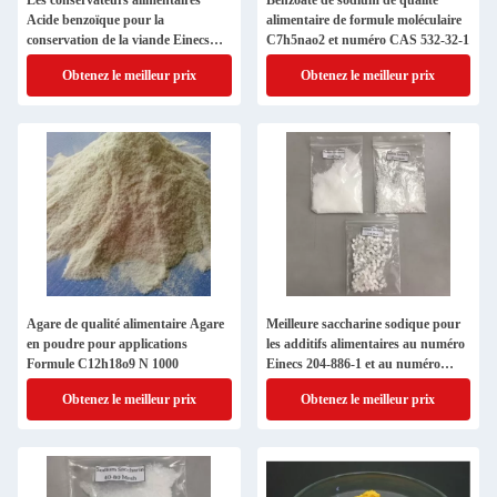
Les conservateurs alimentaires
Benzoate de sodium de qualité
Acide benzoïque pour la
alimentaire de formule moléculaire
conservation de la viande Einecs
C7h5nao2 et numéro CAS 532-32-1
numéro 200-618-2
Obtenez le meilleur prix
Obtenez le meilleur prix
Agare de qualité alimentaire Agare
Meilleure saccharine sodique pour
en poudre pour applications
les additifs alimentaires au numéro
Formule C12h18o9 N 1000
Einecs 204-886-1 et au numéro
CAS 6155-57-3
Obtenez le meilleur prix
Obtenez le meilleur prix