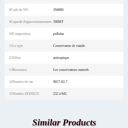
8Code du SH:
294000
9Capacité d'approvisionnement:
500MT
10Composition:
pullulan
11Le type:
Conservateur de viande
12Effets:
antiseptique
13Ressource:
Les conservateurs naturels
14Numéro de cas:
9057-02-7
15Nombre d'EINECS:
232 à 945.
Similar Products