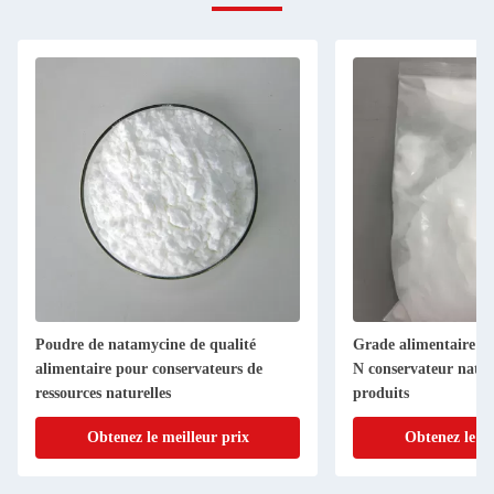
Poudre de natamycine de qualité
Grade alimentaire P
alimentaire pour conservateurs de
N conservateur natur
ressources naturelles
produits
Obtenez le meilleur prix
Obtenez le me