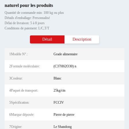
naturel pour les produits
Quantité de commande min: 100 kg ou plus
Détails d'emballage: Personnalisé
Délai de livraison: 5 à 8 jours
Conditions de paiement: L/C,T/T
Détail
Description
1Modèle N°.:
Grade alimentaire
2Formule moléculaire:
(C37H62O30) n
3Couleur:
Blanc
4Paquet de transport:
25kg/ctn
5Spécification:
FCCIV
6Marque déposée:
Pierre de pierre
7Origine:
Le Shandong