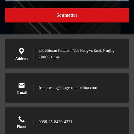
Soumettre
9/F, bâtiment Fortune, n°359 Hongwu Road, Nanjing
210002, Chine
Address
frank.wang@hugestone-china.com
E-mail
0086-25-8420-4331
Phone