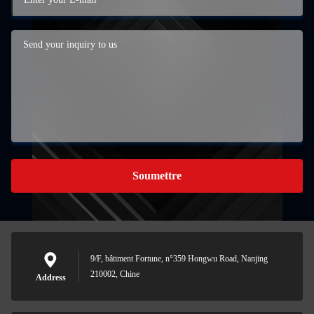
Soumettre
9/F, bâtiment Fortune, n°359 Hongwu Road, Nanjing
210002, Chine
Address