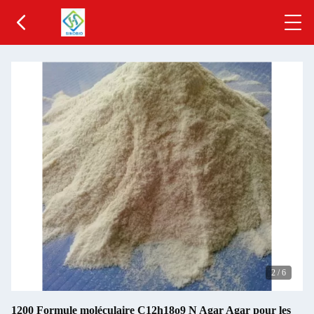
2
/
6
1200 Formule moléculaire C12h18o9 N Agar Agar pour les