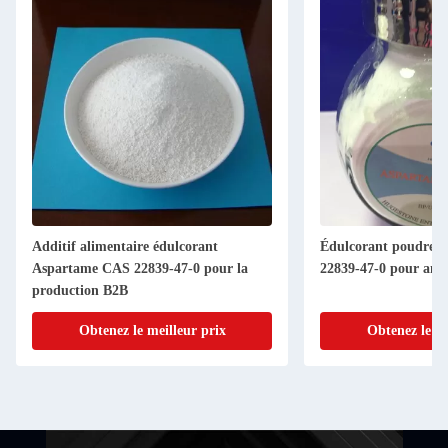
Additif alimentaire édulcorant
Édulcorant poudre 
Aspartame CAS 22839-47-0 pour la
22839-47-0 pour amél
production B2B
Obtenez le meilleur prix
Obtenez le me