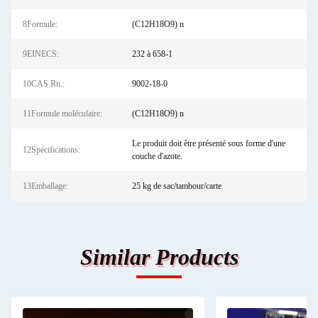
8Formule:
(C12H18O9) n
9EINECS:
232 à 658-1
10CAS Rn.:
9002-18-0
11Formule moléculaire:
(C12H18O9) n
Le produit doit être présenté sous forme d'une
12Spécifications:
couche d'azote.
13Emballage:
25 kg de sac/tambour/carte
Similar Products