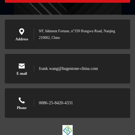
9/F, bâtiment Fortune, n°359 Hongwu Road, Nanjing
210002, Chine
Address
frank.wang@hugestone-china.com
E-mail
0086-25-8420-4331
Phone