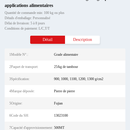
applications alimentaires
Quantité de commande min: 100 kg ou plus
Détails d'emballage: Personnalisé
Délai de livraison: 5 à 8 jours
Conditions de paiement: L/C,T/T
Détail
Description
1Modèle N°.:
Grade alimentaire
2Paquet de transport:
25/kg de tambour
3Spécification:
900, 1000, 1100, 1200, 1300 g/cm2
4Marque déposée:
Pierre de pierre
5Origine:
Fujian
6Code du SH:
13023100
7Capacité d'approvisionnement:
500MT