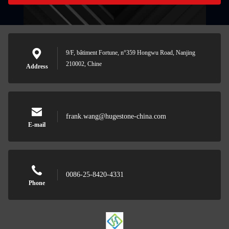
9/F, bâtiment Fortune, n°359 Hongwu Road, Nanjing
210002, Chine
Address
frank.wang@hugestone-china.com
E-mail
0086-25-8420-4331
Phone