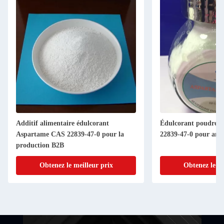
Additif alimentaire édulcorant
Édulcorant poudre 
Aspartame CAS 22839-47-0 pour la
22839-47-0 pour amél
production B2B
Obtenez le meilleur prix
Obtenez le me