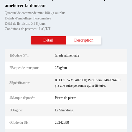
améliorer la douceur
Quantité de commande min: 100 kg ou plus
Détails d'emballage: Personnalisé
Délai de livraison: 5 à 8 jours
Conditions de paiement: L/C,T/T
Détail
Description
1Modèle N°.:
Grade alimentaire
2Paquet de transport:
25kg/ctn
RTECS: WM3407000; PubChem: 24890947 Il
3Spécification:
y a une autre personne qui a été tuée.
4Marque déposée:
Pierre de pierre
5Origine:
Le Shandong
6Code du SH:
29242990