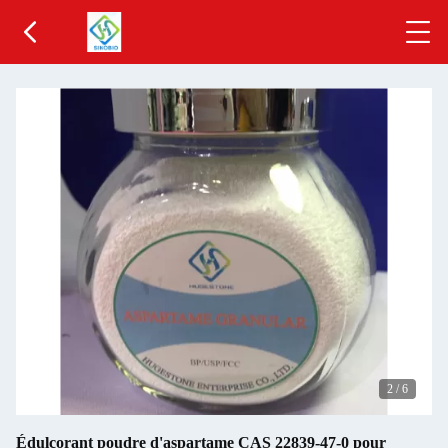
2
/
6
Édulcorant poudre d'aspartame CAS 22839-47-0 pour