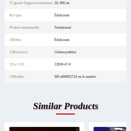
7Capacité d'approvisionnement:
20, 000 mt
8Le type:
Édulcorant
9Valeur nutritionnelle:
Nutritionnel
10Effets:
Édulcorant
11Ressource:
Chémosynthèse
12Le CAS:
22839-47-0
13Modèle:
MFcd00002724 est le numéro
Similar Products