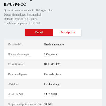
BP/USP/FCC
Quantité de commande min: 100 kg ou plus
Détails d'emballage: Personnalisé
Délai de livraison: 5 à 8 jours
Conditions de paiement: L/C,T/T
Détail
Description
1Modèle N°.:
Grade alimentaire
2Paquet de transport:
25/kg de sac
3Spécification:
BP/USP/FCC
4Marque déposée:
Pierre de pierre
5Origine:
Le Shandong
6Code du SH:
1302391100
7Capacité d'approvisionnement:
500MT