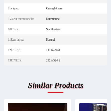
8Le type:
Carraghénane
9Valeur nutritionnelle:
Nutritionnel
10Effets:
Stabilisation
11Ressource:
Naturel
12Le CAS:
11114-20-8
13EINECS:
232 à 524-2
Similar Products