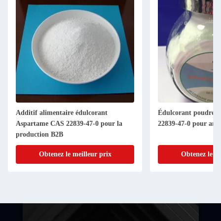
Additif alimentaire édulcorant
Édulcorant poudre 
Aspartame CAS 22839-47-0 pour la
22839-47-0 pour amél
production B2B
Obtenez le meilleur prix
Obtenez le me