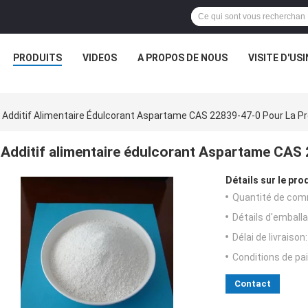
PRODUITS
VIDEOS
A PROPOS DE NOUS
VISITE D'USI
Additif Alimentaire Édulcorant Aspartame CAS 22839-47-0 Pour La P
Additif alimentaire édulcorant Aspartame CAS
Détails sur le prod
Quantité de com
Détails d'emballa
Délai de livraison:
Conditions de pa
Contact