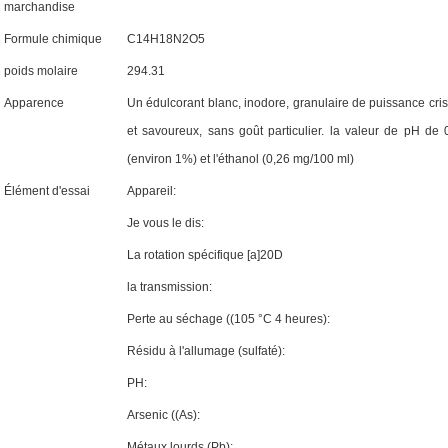
marchandise
Formule chimique
C14H18N2O5
poids molaire
294.31
Apparence
Un édulcorant blanc, inodore, granulaire de puissance crist
et savoureux, sans goût particulier. la valeur de pH de
(environ 1%) et l'éthanol (0,26 mg/100 ml)
Élément d'essai
Appareil:
Je vous le dis:
La rotation spécifique [a]20D
la transmission:
Perte au séchage ((105 °C 4 heures):
Résidu à l'allumage (sulfaté):
PH:
Arsenic ((As):
Métaux lourds (Pb):