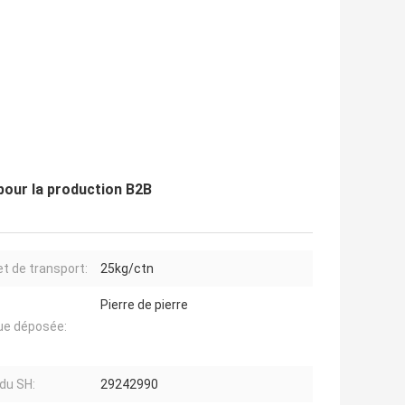
pour la production B2B
t de transport:
25kg/ctn
Pierre de pierre
e déposée:
du SH:
29242990