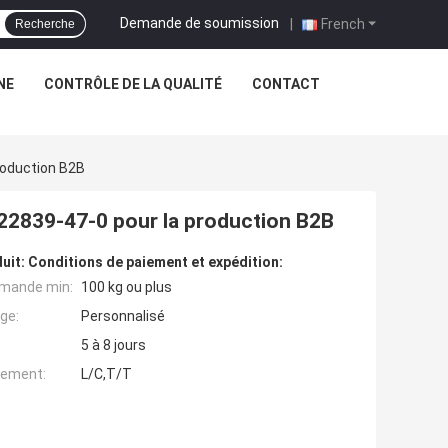
Demande de soumission
|
French
Recherche
NE
CONTRÔLE DE LA QUALITÉ
CONTACT
roduction B2B
 22839-47-0 pour la production B2B
uit:
Conditions de paiement et expédition:
mande min:
100 kg ou plus
ge:
Personnalisé
5 à 8 jours
iement:
L/C,T/T