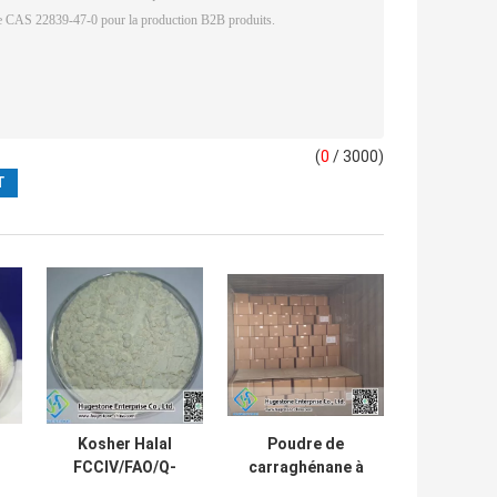
(
0
/ 3000)
Kosher Halal
Poudre de
FCCIV/FAO/Q-
carraghénane à
e
AFFOO3-2005
valeur nutritive