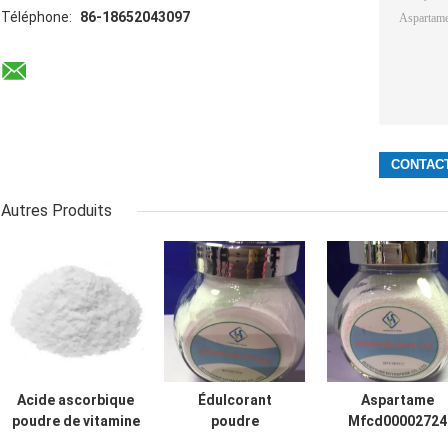
Téléphone:
86-18652043097
Autres Produits
Acide ascorbique
Édulcorant
Aspartame
poudre de vitamine
poudre
Mfcd00002724
C avec acidité Pka
d'aspartame CAS
Chémosynthès