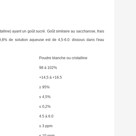
alline) ayant un goût sucré. Goût similaire au saccharose, frais
 0,8% de solution aqueuse est de 4,5-6.0. dissous dans l'eau
Poudre blanche ou cristalline
98 à 102%
+14,5 à +16.5
≥ 95%
≤ 4,5%
≤ 0,2%
4.5 à 6.0
≤ 3 ppm
≤ 10 ppm