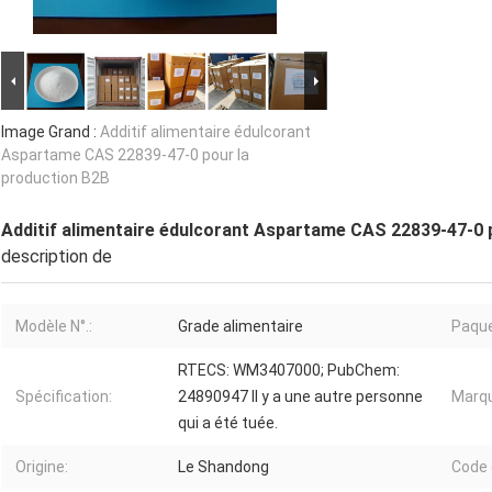
Image Grand :
Additif alimentaire édulcorant
Aspartame CAS 22839-47-0 pour la
production B2B
Additif alimentaire édulcorant Aspartame CAS 22839-47-0 
description de
Modèle N°.:
Grade alimentaire
Paque
RTECS: WM3407000; PubChem:
Spécification:
24890947 Il y a une autre personne
Marqu
qui a été tuée.
Origine:
Le Shandong
Code 