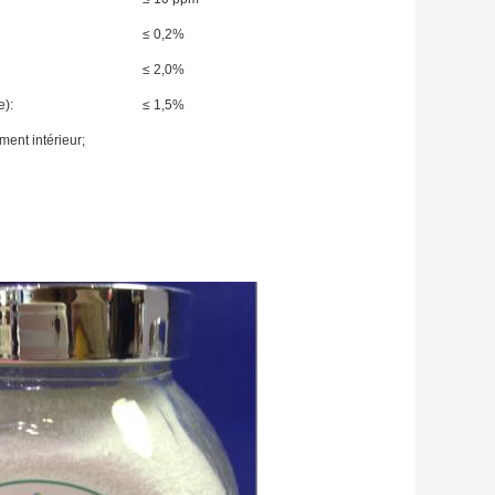
≤ 0,2%
≤ 2,0%
e):
≤ 1,5%
ment intérieur;