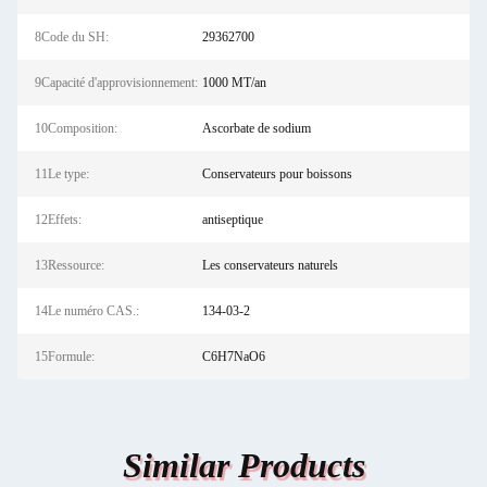
8Code du SH:
29362700
9Capacité d'approvisionnement:
1000 MT/an
10Composition:
Ascorbate de sodium
11Le type:
Conservateurs pour boissons
12Effets:
antiseptique
13Ressource:
Les conservateurs naturels
14Le numéro CAS.:
134-03-2
15Formule:
C6H7NaO6
Similar Products