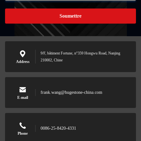
Soumettre
9/F, bâtiment Fortune, n°359 Hongwu Road, Nanjing
210002, Chine
Address
frank.wang@hugestone-china.com
E-mail
0086-25-8420-4331
Phone