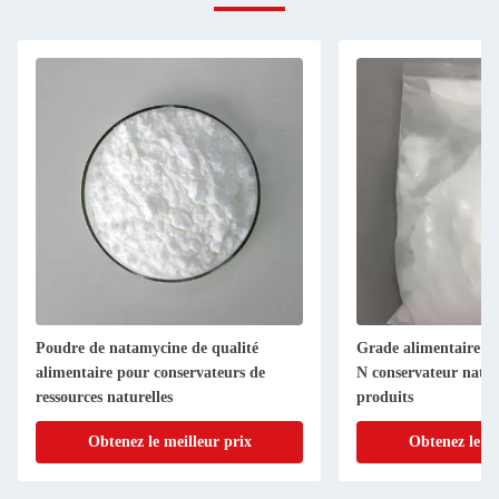
Poudre de natamycine de qualité
Grade alimentaire P
alimentaire pour conservateurs de
N conservateur natur
ressources naturelles
produits
Obtenez le meilleur prix
Obtenez le me