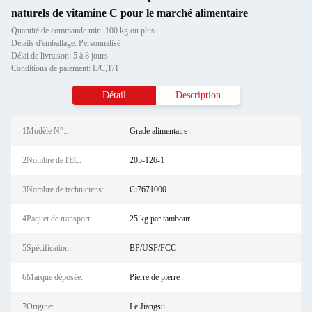
naturels de vitamine C pour le marché alimentaire
Quantité de commande min: 100 kg ou plus
Détails d'emballage: Personnalisé
Délai de livraison: 5 à 8 jours
Conditions de paiement: L/C,T/T
Détail
Description
1Modèle N°.:
Grade alimentaire
2Nombre de l'EC:
205-126-1
3Nombre de techniciens:
Ci7671000
4Paquet de transport:
25 kg par tambour
5Spécification:
BP/USP/FCC
6Marque déposée:
Pierre de pierre
7Origine:
Le Jiangsu