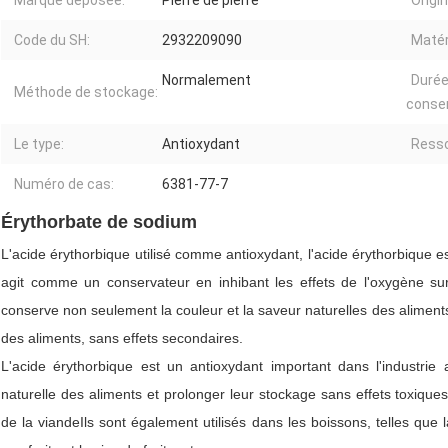
Marque déposée:
Pierre de pierre
Origin
Code du SH:
2932209090
Matér
Normalement
Durée
Méthode de stockage:
conser
Le type:
Antioxydant
Resso
Numéro de cas:
6381-77-7
Érythorbate de sodium
L'acide érythorbique utilisé comme antioxydant, l'acide érythorbique est
agit comme un conservateur en inhibant les effets de l'oxygène sur 
conserve non seulement la couleur et la saveur naturelles des alimen
des aliments, sans effets secondaires.
L'acide érythorbique est un antioxydant important dans l'industrie 
naturelle des aliments et prolonger leur stockage sans effets toxiques 
de la viandeIls sont également utilisés dans les boissons, telles que l