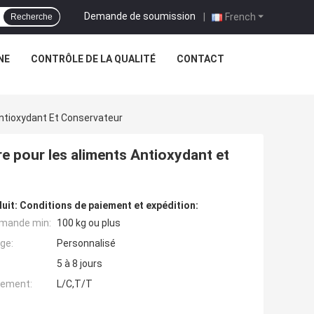
Demande de soumission
|
French
Recherche
NE
CONTRÔLE DE LA QUALITÉ
CONTACT
ntioxydant Et Conservateur
e pour les aliments Antioxydant et
uit:
Conditions de paiement et expédition:
mande min:
100 kg ou plus
ge:
Personnalisé
5 à 8 jours
iement:
L/C,T/T