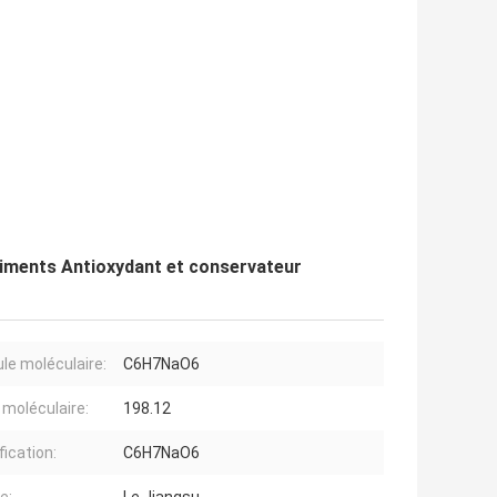
liments Antioxydant et conservateur
le moléculaire:
C6H7NaO6
 moléculaire:
198.12
fication:
C6H7NaO6