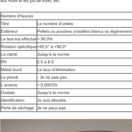
aux fruits et les jus de fruits, etc.
Nombre d'heures
Titre
Le nombre d'unités
Extérieur
Pellets ou poudres cristallins blancs ou légèremen
Le test est effectué
> 98,0%
Rotation spécifique
+95,5° à +98,0°
La clarté
Jusqu'à la norme
PH
5.5 à 8.0
Métal lourd
Le taux d'élimination
Le plomb
- Je ne sais pas.
L'arsenic
< 0,0003%
Oxalatc
Jusqu'à la norme
Identification
Je suis désolée.
Perte de séchage
Je ne peux pas.