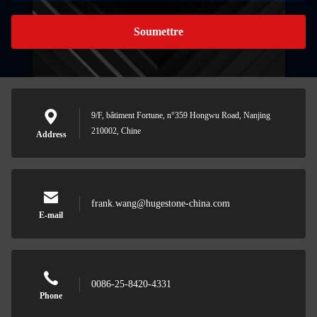
Soumettre
9/F, bâtiment Fortune, n°359 Hongwu Road, Nanjing
210002, Chine
Address
frank.wang@hugestone-china.com
E-mail
0086-25-8420-4331
Phone