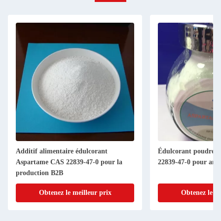
Additif alimentaire édulcorant
Édulcorant poudre 
Aspartame CAS 22839-47-0 pour la
22839-47-0 pour amél
production B2B
Obtenez le meilleur prix
Obtenez le me