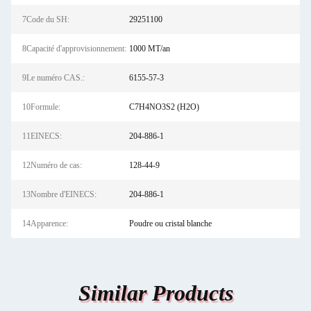
7Code du SH:
29251100
8Capacité d'approvisionnement:
1000 MT/an
9Le numéro CAS.:
6155-57-3
10Formule:
C7H4NO3S2 (H2O)
11EINECS:
204-886-1
12Numéro de cas:
128-44-9
13Nombre d'EINECS:
204-886-1
14Apparence:
Poudre ou cristal blanche
Similar Products