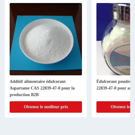
Additif alimentaire édulcorant
Édulcorant poudre 
Aspartame CAS 22839-47-0 pour la
22839-47-0 pour amél
production B2B
Obtenez le meilleur prix
Obtenez le me