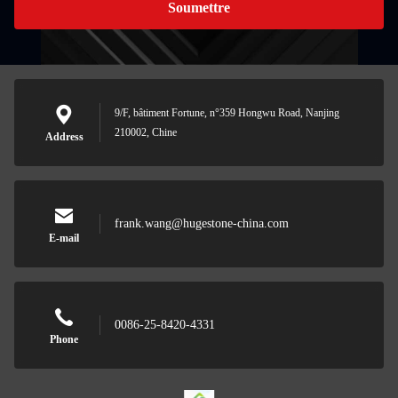
Soumettre
9/F, bâtiment Fortune, n°359 Hongwu Road, Nanjing
210002, Chine
Address
frank.wang@hugestone-china.com
E-mail
0086-25-8420-4331
Phone