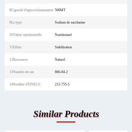
8Capacité d'approvisionnement:
500MT
9Le type:
Sodium de saccharine
10Valeur nutritionnelle:
Nutritionnel
11Effets:
Stabilisation
12Ressource:
Naturel
13Numéro de cas:
866-84-2
14Nombre d'EINECS:
212-755-5
Similar Products