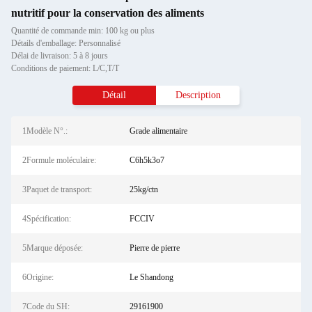
nutritif pour la conservation des aliments
Quantité de commande min: 100 kg ou plus
Détails d'emballage: Personnalisé
Délai de livraison: 5 à 8 jours
Conditions de paiement: L/C,T/T
Détail
Description
1Modèle N°.:
Grade alimentaire
2Formule moléculaire:
C6h5k3o7
3Paquet de transport:
25kg/ctn
4Spécification:
FCCIV
5Marque déposée:
Pierre de pierre
6Origine:
Le Shandong
7Code du SH:
29161900