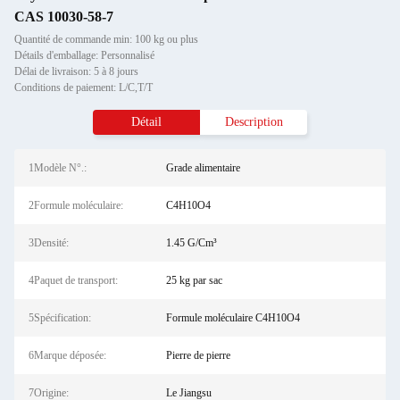
CAS 10030-58-7
Quantité de commande min: 100 kg ou plus
Détails d'emballage: Personnalisé
Délai de livraison: 5 à 8 jours
Conditions de paiement: L/C,T/T
Détail
Description
1Modèle N°.:
Grade alimentaire
2Formule moléculaire:
C4H10O4
3Densité:
1.45 G/Cm³
4Paquet de transport:
25 kg par sac
5Spécification:
Formule moléculaire C4H10O4
6Marque déposée:
Pierre de pierre
7Origine:
Le Jiangsu