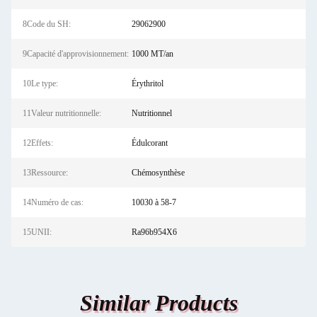
8Code du SH:
29062900
9Capacité d'approvisionnement:
1000 MT/an
10Le type:
Érythritol
11Valeur nutritionnelle:
Nutritionnel
12Effets:
Édulcorant
13Ressource:
Chémosynthèse
14Numéro de cas:
10030 à 58-7
15UNII:
Ra96b954X6
Similar Products