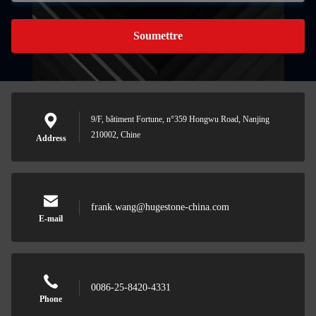
Soumettre
9/F, bâtiment Fortune, n°359 Hongwu Road, Nanjing
210002, Chine
Address
frank.wang@hugestone-china.com
E-mail
0086-25-8420-4331
Phone