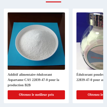
Additif alimentaire édulcorant
Édulcorant poudre 
Aspartame CAS 22839-47-0 pour la
22839-47-0 pour amél
production B2B
Obtenez le meilleur prix
Obtenez le me