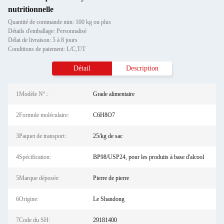
nutritionnelle
Quantité de commande min: 100 kg ou plus
Détails d'emballage: Personnalisé
Délai de livraison: 5 à 8 jours
Conditions de paiement: L/C,T/T
Détail
Description
1Modèle N°.:
Grade alimentaire
2Formule moléculaire:
C6H8O7
3Paquet de transport:
25/kg de sac
4Spécification:
BP98/USP24, pour les produits à base d'alcool
5Marque déposée:
Pierre de pierre
6Origine:
Le Shandong
7Code du SH:
29181400