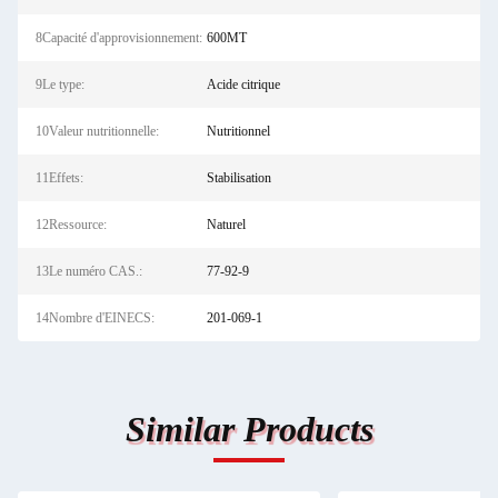
8Capacité d'approvisionnement:
600MT
9Le type:
Acide citrique
10Valeur nutritionnelle:
Nutritionnel
11Effets:
Stabilisation
12Ressource:
Naturel
13Le numéro CAS.:
77-92-9
14Nombre d'EINECS:
201-069-1
Similar Products