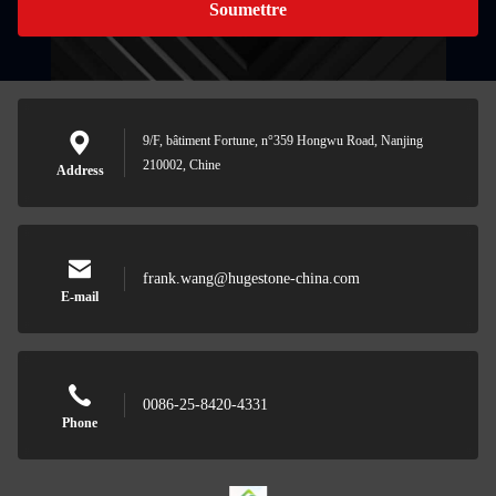
Soumettre
9/F, bâtiment Fortune, n°359 Hongwu Road, Nanjing
210002, Chine
Address
frank.wang@hugestone-china.com
E-mail
0086-25-8420-4331
Phone