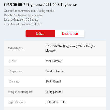
CAS 50-99-7 D-glucose / 921-60-8 L-glucose
Quantité de commande min: 100 kg ou plus
Détails d'emballage: Personnalisé
Délai de livraison: 5 à 8 jours
Conditions de paiement: L/C,T/T
Détail
Description
CAS: 50-99-7 (D-glucose) / 921-60-8 (L-
1Modèle N°.:
glucose)
2UNII:
Je suis désolé.
3Apparence:
Poudre blanche
4Densité:
10,54 G/cm3
5Paquet de transport:
25 kg par sac
6Spécification:
C6H12O6. H2O