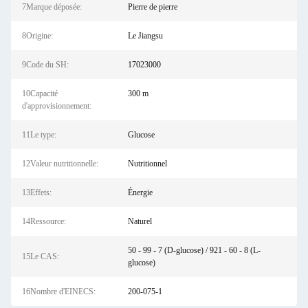
7Marque déposée:
Pierre de pierre
8Origine:
Le Jiangsu
9Code du SH:
17023000
10Capacité
300 m
d'approvisionnement:
11Le type:
Glucose
12Valeur nutritionnelle:
Nutritionnel
13Effets:
Énergie
14Ressource:
Naturel
50 - 99 - 7 (D-glucose) / 921 - 60 - 8 (L-
15Le CAS:
glucose)
16Nombre d'EINECS:
200-075-1