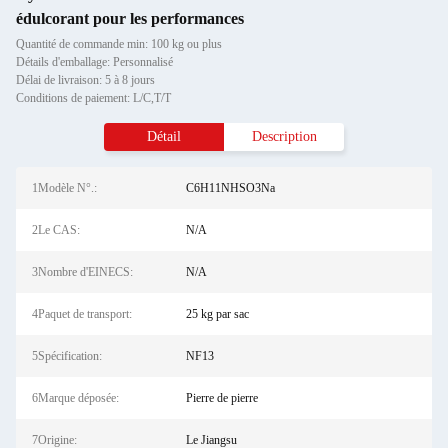
édulcorant pour les performances
Quantité de commande min: 100 kg ou plus
Détails d'emballage: Personnalisé
Délai de livraison: 5 à 8 jours
Conditions de paiement: L/C,T/T
Détail
Description
1Modèle N°.:
C6H11NHSO3Na
2Le CAS:
N/A
3Nombre d'EINECS:
N/A
4Paquet de transport:
25 kg par sac
5Spécification:
NF13
6Marque déposée:
Pierre de pierre
7Origine:
Le Jiangsu