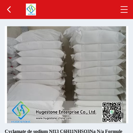
2
/
3
Cyclamate de sodium Nf13 C6H11NHSO3Na N/a Formule