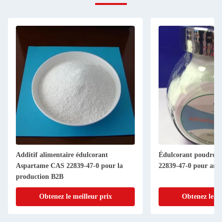
Additif alimentaire édulcorant
Édulcorant poudre 
Aspartame CAS 22839-47-0 pour la
22839-47-0 pour amél
production B2B
Obtenez le meilleur prix
Obtenez le me