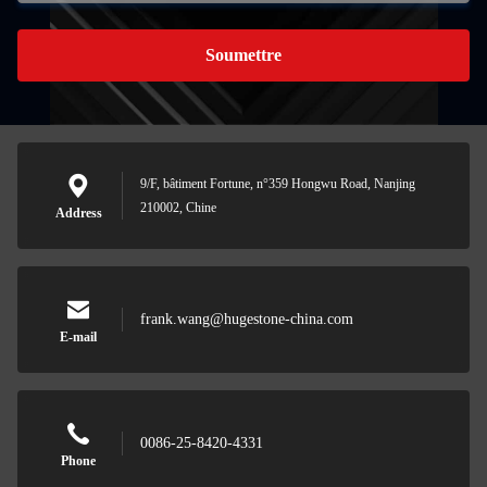
Soumettre
9/F, bâtiment Fortune, n°359 Hongwu Road, Nanjing
210002, Chine
Address
frank.wang@hugestone-china.com
E-mail
0086-25-8420-4331
Phone