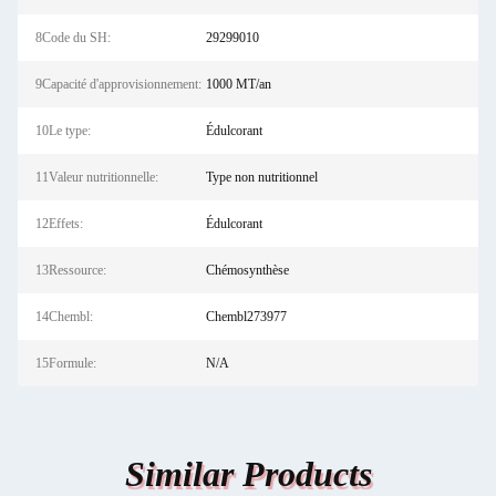
8Code du SH:
29299010
9Capacité d'approvisionnement:
1000 MT/an
10Le type:
Édulcorant
11Valeur nutritionnelle:
Type non nutritionnel
12Effets:
Édulcorant
13Ressource:
Chémosynthèse
14Chembl:
Chembl273977
15Formule:
N/A
Similar Products