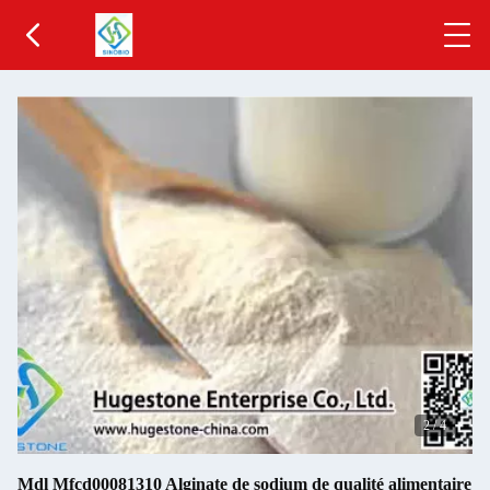
2
/
4
Mdl Mfcd00081310 Alginate de sodium de qualité alimentaire