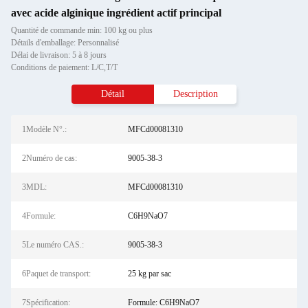
avec acide alginique ingrédient actif principal
Quantité de commande min: 100 kg ou plus
Détails d'emballage: Personnalisé
Délai de livraison: 5 à 8 jours
Conditions de paiement: L/C,T/T
Détail
Description
1Modèle N°.:
MFCd00081310
2Numéro de cas:
9005-38-3
3MDL:
MFCd00081310
4Formule:
C6H9NaO7
5Le numéro CAS.:
9005-38-3
6Paquet de transport:
25 kg par sac
7Spécification:
Formule: C6H9NaO7