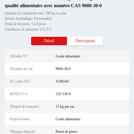
qualité alimentaire avec numéro CAS 9000-30-0
Quantité de commande min: 100 kg ou plus
Détails d'emballage: Personnalisé
Délai de livraison: 5 à 8 jours
Conditions de paiement: L/C,T/T
Détail
Description
1Modèle N°.:
Grade alimentaire
2Numéro de cas:
9000-30-0
3Le code ATC:
A10bx01
4EINECS n°:
232-536-8
5Paquet de transport:
25 kg par sac
6Spécification:
Grade alimentaire
7Marque déposée:
Pierre de pierre