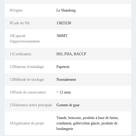
8Origine:
Le Shandong
9Code du SH:
13023230
10Capacité
500MT
d'approvisionnement:
11Certification:
ISO, FDA, HACCP
12Matériau d'emballage:
Papeterie
13Méthode de stockage:
Normalement
14Durée de conservation:
> 12 mois
15Substance active principale:
Gomme de guar
Viande, boissons, produits à base de farine,
16Application du projet:
condiment, gelée/crème glacée, produits de
boulangerie