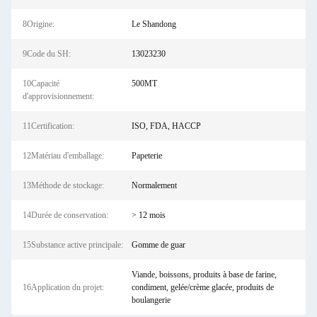
8Origine:
Le Shandong
9Code du SH:
13023230
10Capacité
500MT
d'approvisionnement:
11Certification:
ISO, FDA, HACCP
12Matériau d'emballage:
Papeterie
13Méthode de stockage:
Normalement
14Durée de conservation:
> 12 mois
15Substance active principale:
Gomme de guar
Viande, boissons, produits à base de farine,
16Application du projet:
condiment, gelée/crème glacée, produits de
boulangerie